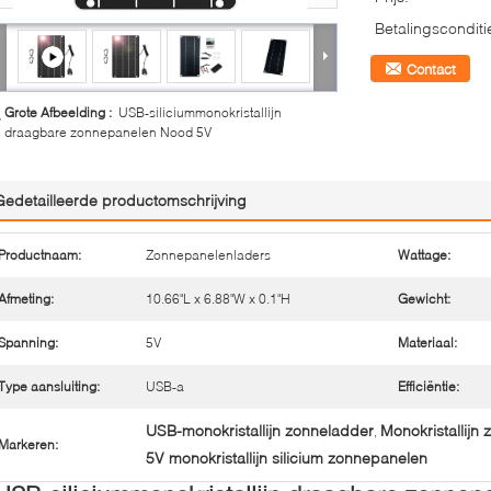
Betalingsconditi
Contact
Grote Afbeelding :
USB-siliciummonokristallijn
draagbare zonnepanelen Nood 5V
Gedetailleerde productomschrijving
Productnaam:
Zonnepanelenladers
Wattage:
Afmeting:
10.66"L x 6.88"W x 0.1"H
Gewicht:
Spanning:
5V
Materiaal:
Type aansluiting:
USB-a
Efficiëntie:
USB-monokristallijn zonneladder
Monokristallijn
,
Markeren:
5V monokristallijn silicium zonnepanelen