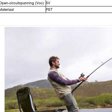
Open-circuitspanning (Voc)
5V
Materiaal
PET