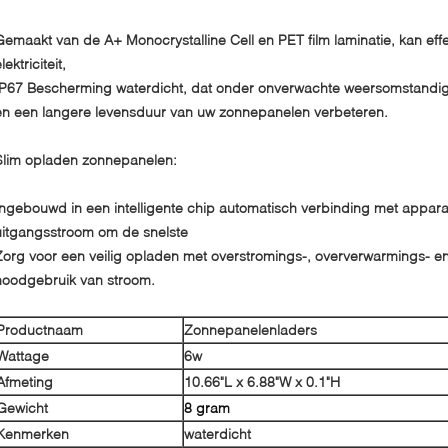
Gemaakt van de A+ Monocrystalline Cell en PET film laminatie, kan eff
lektriciteit,
IP67 Bescherming waterdicht, dat onder onverwachte weersomstandi
en een langere levensduur van uw zonnepanelen verbeteren.
Slim opladen zonnepanelen:
Ingebouwd in een intelligente chip automatisch verbinding met apparat
uitgangsstroom om de snelste
Zorg voor een veilig opladen met overstromings-, oververwarmings- en
noodgebruik van stroom.
Productnaam
Zonnepanelenladers
Wattage
6w
Afmeting
10.66"L x 6.88"W x 0.1"H
Gewicht
8 gram
Kenmerken
waterdicht