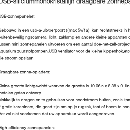
USB-siliciummonokristallijn draagbare zonne
USB-zonnepanelen:
Gebouwd in een usb-a-uitvoerpoort ((max 5v/1a), kan rechtstreeks in h
buitenbeveiligingscamera, licht, zaklamp en andere kleine apparaten 
tussen mini zonnepanelen uitvoeren om een aantal doe-het-zelf-projec
aquarium zuurstofpompen,USB ventilator voor de kleine kippenhok,etc
De stroom opslaan.
Draagbare zonne-opladers:
Kleine grootte lichtgewicht waarvan de grootte is 10.66in x 6.88 x 0.1in
metalen gaten ontwerp.
Makkelijk te dragen en te gebruiken voor noodstroom buiten, zoals 
2 gratis karabiners, die goed zijn om op je rugzak, tent of boom te hange
Het zal niet voorkomen dat uw apparatuur wordt aangedreven.
High-efficiency zonnepanelen: