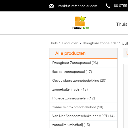
86-0755
info@futuretechsolar.com
Thuis
USB
Thuis
Producten
draagbare zonnelader
Alle producten
Draagbaar Zonnepaneel
(26)
flexibel zonnepaneel
(17)
Opvouwbare zonnebedekking
(20)
zonnebatterijlader
(15)
Rigiede zonnepanelen
(12)
zonne micro- omschakelaar
(10)
Van Net Zonneomschakelaar MPPT
(14)
zonnelithiumbatterij
(15)