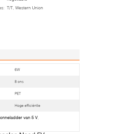
es:
T/T, Western Union
6W
8 ons
PET
Hoge efficiëntie
 zonneladder van 5 V
,