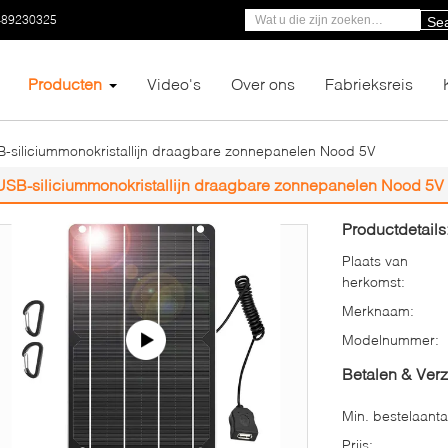
-89230325
Se
Producten
Video's
Over ons
Fabrieksreis
-siliciummonokristallijn draagbare zonnepanelen Nood 5V
USB-siliciummonokristallijn draagbare zonnepanelen Nood 5V
Productdetails
Plaats van
herkomst:
Merknaam:
Modelnummer:
Betalen & Ver
Min. bestelaanta
Prijs: