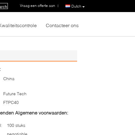
Vraag een offerte aan
|
Dutch
arch
Kwaliteitscontrole
Contacteer ons
:
China
Future Tech
FTPC40
zenden Algemene voorwaarden:
l:
100 stuks
negotiable