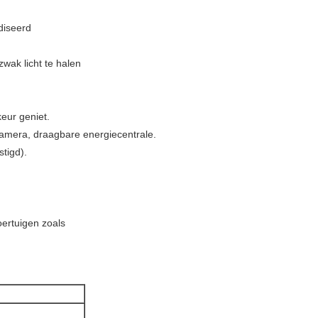
diseerd
wak licht te halen
eur geniet.
 camera, draagbare energiecentrale.
tigd).
oertuigen zoals