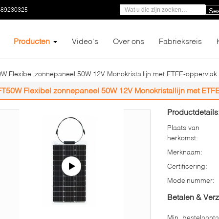
-89230325
Se
Producten
Video's
Over ons
Fabrieksreis
W Flexibel zonnepaneel 50W 12V Monokristallijn met ETFE-oppervlak 
FT50W Flexibel zonnepaneel 50W 12V Monokristallijn met ETFE
Productdetails
Plaats van
herkomst:
Merknaam:
Certificering:
Modelnummer:
Betalen & Ver
Min. bestelaanta