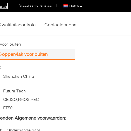
Vraag een offerte aan
|
Dutch
arch
Kwaliteitscontrole
Contacteer ons
voor buiten
-oppervlak voor buiten
:
Shenzhen China
Future Tech
CE,ISO,RHOS,REC
FT50
zenden Algemene voorwaarden:
l:
Onderhandelbaar