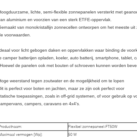
Hoogduurzame, lichte, semi-flexible zonnepanelen versterkt met geano
van aluminium en voorzien van een sterk ETFE-oppervlak.
Gemaakt van monokristallijn zonnecellen ontworpen om het meeste uit z
de voorwaarden.
Ideaal voor licht gebogen daken en oppervlakken waar binding de voork
je camper batterijen opladen, koeler, auto batterij, smartphone, tablet,
(Hoewel de panelen ook met bouten of schroeven kunnen worden beves
Hoge weerstand tegen zoutwater en de mogelijkheid om te lopen
Dit is perfect voor boten en jachten, maar ze zijn ook perfect voor
statische toepassingen, zoals in off-grid systemen, of voor gebruik op v
campervans, campers, caravans en 4x4's.
Productnaam:
Flexibel zonnepaneel-FT50W
Maximaal vermogen [Wp]:
50 W