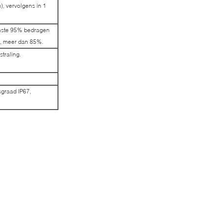
, vervolgens in 1
inste 95% bedragen
ng, meer dan 85%.
traling.
graad IP67,