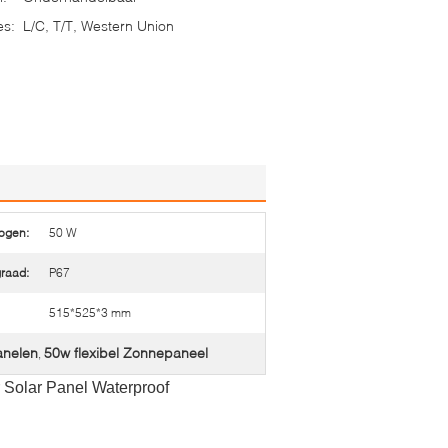
es:
L/C, T/T, Western Union
ogen:
50 W
raad:
P67
515*525*3 mm
anelen
50w flexibel Zonnepaneel
,
r Solar Panel Waterproof