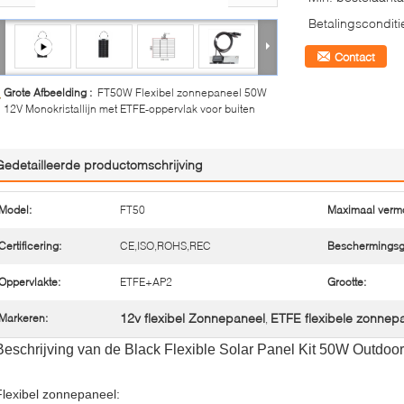
Betalingsconditi
Contact
Grote Afbeelding :
FT50W Flexibel zonnepaneel 50W
12V Monokristallijn met ETFE-oppervlak voor buiten
Gedetailleerde productomschrijving
Model:
FT50
Maximaal verm
Certificering:
CE,ISO,ROHS,REC
Beschermingsg
Oppervlakte:
ETFE+AP2
Grootte:
12v flexibel Zonnepaneel
ETFE flexibele zonnep
Markeren:
,
Beschrijving van de Black Flexible Solar Panel Kit 50W Outdoo
Flexibel zonnepaneel: