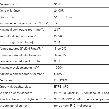
Cellenarray [Pcs]:
3*12
Celle-efficiëntie:
24.00%
Grootte[mm]:
515*525*3 mm
Maximale vermogenspanning Vmp[V]:
19
Maximaal vermogenstroom lmp[A]:
2.17
Opencircuitspanning Voc[V]:
26.96
Kortsluitingsstroom lsc[A]:
2.34
Temperatuurcoëfficiënt Pmax[%/]:
-Nee.252
Temperatuurcoëfficiënt Voc[[%/]
-Nee.227
Temperatuurcoëfficiënt lsc[[%/
0.031
Maximale systeemspanning[V]:
1000v
Maximale omgekeerde stroom[A]:
R<2A-0
Certificering:
CE ROHS
Oppervlakte/achterblad:
ETFE+AP2
Kabels en aansluitingen:
PV-XC502 Jbox IP65,0.9m kabel en 1 pa
Standaardtestomstandigheden:STC:
STC: 1000W/m2, AM 1,5 en celtemperatu
Andere aantekeningen:
ronde hoek R10, met oogjes