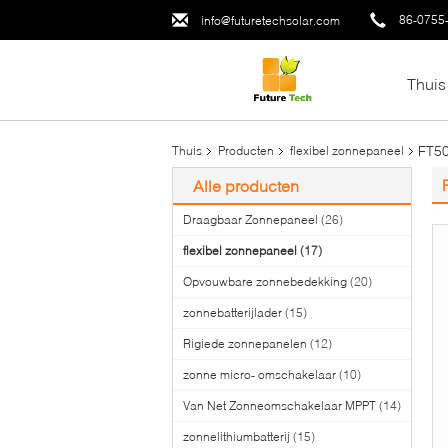
86-0755
info@futuretechsolar.com
Thuis
FT50
Thuis
Producten
flexibel zonnepaneel
Alle producten
Draagbaar Zonnepaneel
(26)
flexibel zonnepaneel
(17)
Opvouwbare zonnebedekking
(20)
zonnebatterijlader
(15)
Rigiede zonnepanelen
(12)
zonne micro- omschakelaar
(10)
Van Net Zonneomschakelaar MPPT
(14)
zonnelithiumbatterij
(15)