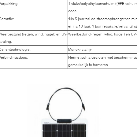
Verpakking:
1 stuks/polyethyleenschuim ((EPE-schuim)
doos
Garantie:
:Na 5 jaar zal de stroomopbrengst ten m
en na 10 jaar, 1 jaar reparatie/vervangi
Weerbestand (regen, wind, hagel) en UV-
Weerbestand (regen, wind, hagel) en UV-s
straling.
Cellentechnologie:
Monokristallijn
Verbindingsdoos:
Hermetisch afgesloten met beschermings
gemakkelijk te hanteren.