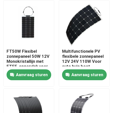
FT50W Flexibel
Multifunctionele PV
zonnepaneel 50W 12V
flexibele zonnepaneel
Monokristallijn met
12V 24V 110W Voor
ETFE-oppervlak voor
auto huis boot
buiten
Aanvraag sturen
Aanvraag sturen
Thuis
Producten
video's