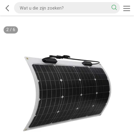
2
/
6