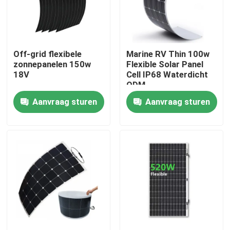
Over ons
Off-grid flexibele
Marine RV Thin 100w
Fabriekstocht
zonnepanelen 150w
Flexible Solar Panel
18V
Cell IP68 Waterdicht
ODM
Kwaliteitscontrole
Aanvraag sturen
Aanvraag sturen
Draagbaar Zonnepaneel
flexibel zonnepaneel
Opvouwbare zonnebedekking
zonnebatterijlader