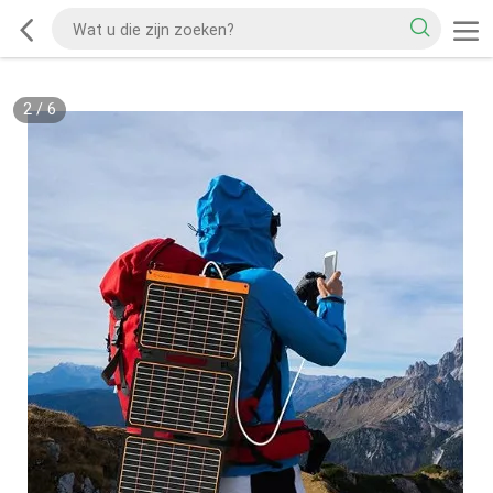
2
/
6