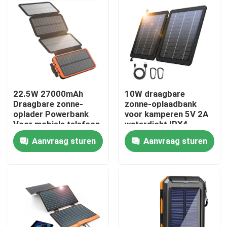
Over ons
Fabriekstocht
Kwaliteitscontrole
22.5W 27000mAh
10W draagbare
Draagbare zonne-
zonne-oplaadbank
oplader Powerbank
voor kamperen 5V 2A
Voor mobiele telefoon
waterdicht IPX4
Draagbaar Zonnepaneel
Aanvraag sturen
Aanvraag sturen
flexibel zonnepaneel
Opvouwbare zonnebedekking
zonnebatterijlader