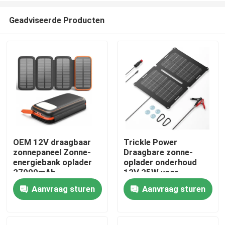
Geadviseerde Producten
OEM 12V draagbaar
Trickle Power
zonnepaneel Zonne-
Draagbare zonne-
Thuis
energiebank oplader
oplader onderhoud
27000mAh
12V 25W voor
verschillende
Aanvraag sturen
Aanvraag sturen
Producten
toepassingen
video's